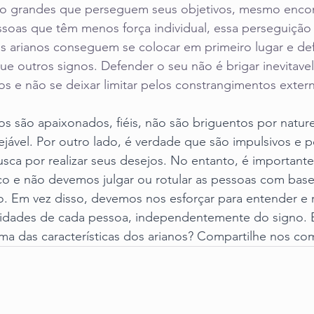
ão grandes que perseguem seus objetivos, mesmo enco
essoas que têm menos força individual, essa perseguiçã
os arianos conseguem se colocar em primeiro lugar e de
e outros signos. Defender o seu não é brigar inevitavel
vos e não se deixar limitar pelos constrangimentos exter
s são apaixonados, fiéis, não são briguentos por natur
ejável. Por outro lado, é verdade que são impulsivos e
sca por realizar seus desejos. No entanto, é important
ico e não devemos julgar ou rotular as pessoas com bas
o. Em vez disso, devemos nos esforçar para entender e r
aridades de cada pessoa, independentemente do signo. E
ma das características dos arianos? Compartilhe nos co