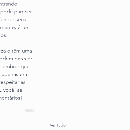
ntrando 
o pode parecer 
fender seus 
mente, é ter 
nos.
eza e têm uma 
 podem parecer 
e lembrar que 
e apenas em 
espeitar as 
 você, se 
mentários!
Ver tudo