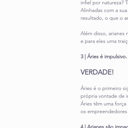
infiel por natureza?
Alinhadas com a sua
resultado, o que o ar
Além disso, arianes 
e para eles uma trai
3 | Áries é impulsivo.
VERDADE!
Áries é o primeiro s
própria vontade de i
Áries têm uma força 
os empreendedores 
4 | Arianes são impa