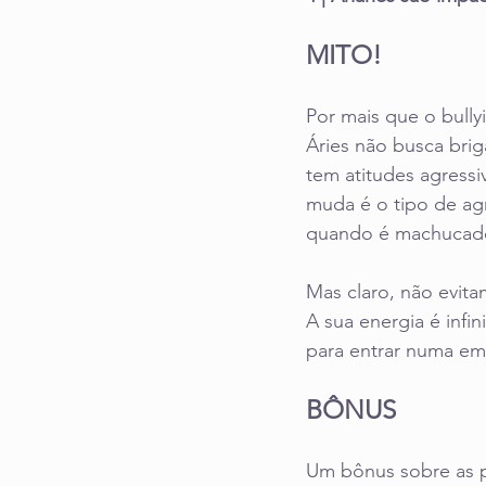
MITO!
Por mais que o bullyi
Áries não busca brig
tem atitudes agressi
muda é o tipo de ag
quando é machucado.
Mas claro, não evita
A sua energia é infi
para entrar numa emo
BÔNUS
Um bônus sobre as p