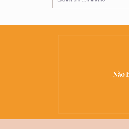
O que é um Mapa Astral (ou
Mapa Natal) e para que serve?
Não h