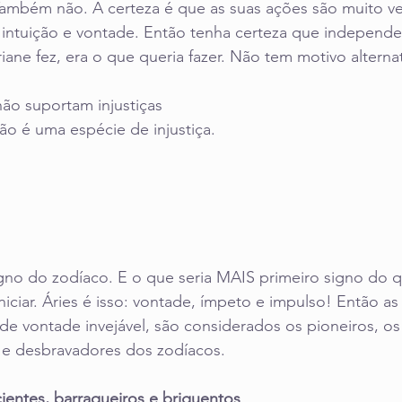
 Também não. A certeza é que as suas ações são muito ve
 intuição e vontade. Então tenha certeza que independe
iane fez, era o que queria fazer. Não tem motivo alternat
não suportam injustiças 
ção é uma espécie de injustiça.
igno do zodíaco. E o que seria MAIS primeiro signo do qu
niciar. Áries é isso: vontade, ímpeto e impulso! Então a
de vontade invejável, são considerados os pioneiros, os
e desbravadores dos zodíacos.
cientes, barraqueiros e briguentos