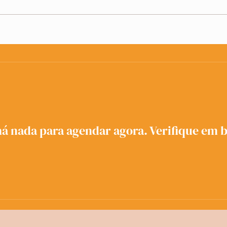
Manual de Sobrevivência para
Desmi
o Mercúrio Retrógrado: Como
mito
Navegar por Esse Período de
Autoconhecimento e
Crescimento
á nada para agendar agora. Verifique em 