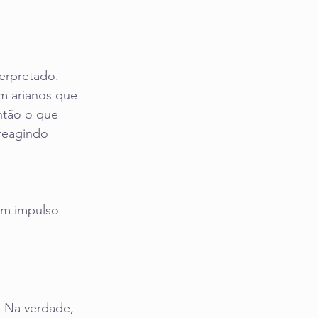
terpretado. 
m arianos que 
ntão o que 
reagindo 
um impulso 
 Na verdade, 