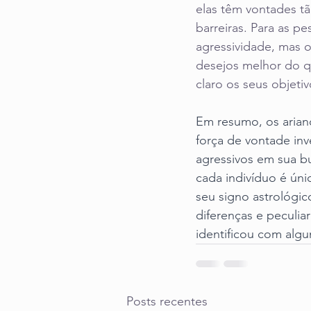
elas têm vontades t
barreiras. Para as p
agressividade, mas 
desejos melhor do qu
claro os seus objeti
Em resumo, os ariano
força de vontade inv
agressivos em sua bu
cada indivíduo é ún
seu signo astrológic
diferenças e peculi
identificou com algu
Posts recentes