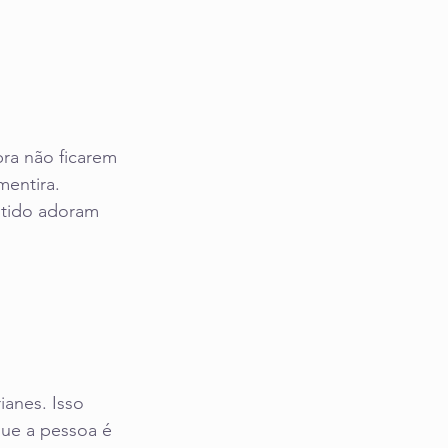
pra não ficarem
entira. 
ntido adoram 
ianes. Isso 
que a pessoa é 