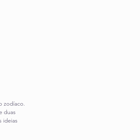
o zodíaco. 
e duas 
 ideias 